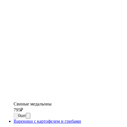
Свиные медальоны
795
₽
0
шт
Вареники с картофелем и грибами