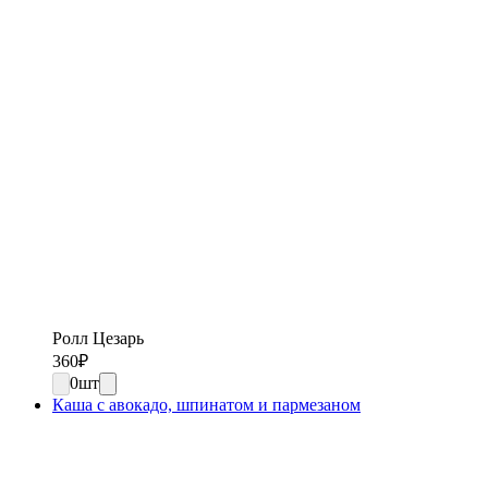
Ролл Цезарь
360
₽
0
шт
Каша с авокадо, шпинатом и пармезаном