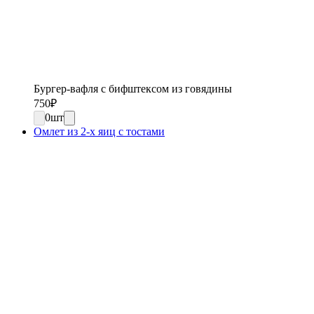
Бургер-вафля с бифштексом из говядины
750
₽
0
шт
Омлет из 2-х яиц с тостами