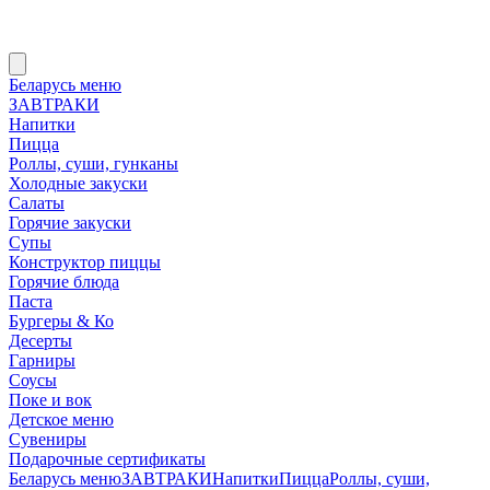
Беларусь меню
ЗАВТРАКИ
Напитки
Пицца
Роллы, суши, гунканы
Холодные закуски
Салаты
Горячие закуски
Супы
Конструктор пиццы
Горячие блюда
Паста
Бургеры & Ко
Десерты
Гарниры
Соусы
Поке и вок
Детское меню
Сувениры
Подарочные сертификаты
Беларусь меню
ЗАВТРАКИ
Напитки
Пицца
Роллы, суши,