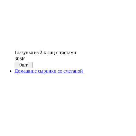
Глазунья из 2-х яиц с тостами
305
₽
0
шт
Домашние сырники со сметаной