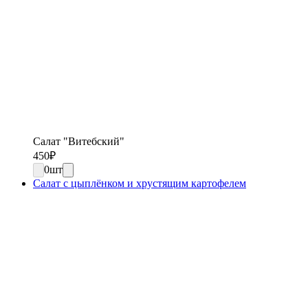
Салат "Витебский"
450
₽
0
шт
Салат с цыплёнком и хрустящим картофелем