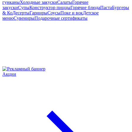
гунканы
Холодные закуски
Салаты
Горячие
закуски
Супы
Конструктор пиццы
Горячие блюда
Паста
Бургеры
& Ко
Десерты
Гарниры
Соусы
Поке и вок
Детское
меню
Сувениры
Подарочные сертификаты
Акции