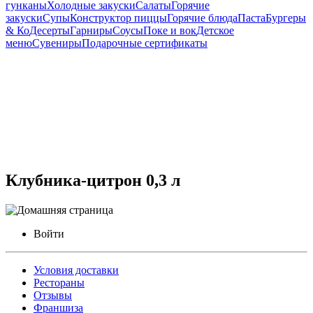
гунканы
Холодные закуски
Салаты
Горячие
закуски
Супы
Конструктор пиццы
Горячие блюда
Паста
Бургеры
& Ко
Десерты
Гарниры
Соусы
Поке и вок
Детское
меню
Сувениры
Подарочные сертификаты
Клубника-цитрон 0,3 л
Войти
Условия доставки
Рестораны
Отзывы
Франшиза