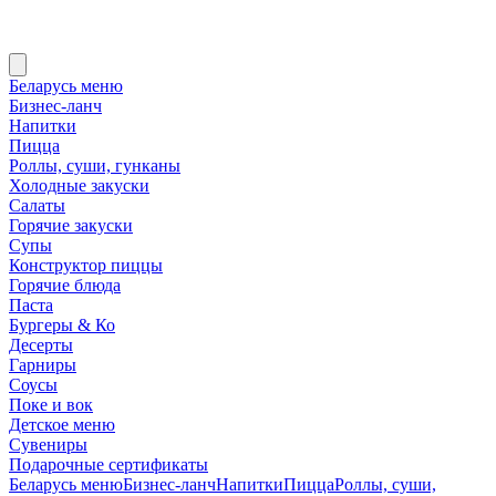
Беларусь меню
Бизнес-ланч
Напитки
Пицца
Роллы, суши, гунканы
Холодные закуски
Салаты
Горячие закуски
Супы
Конструктор пиццы
Горячие блюда
Паста
Бургеры & Ко
Десерты
Гарниры
Соусы
Поке и вок
Детское меню
Сувениры
Подарочные сертификаты
Беларусь меню
Бизнес-ланч
Напитки
Пицца
Роллы, суши,