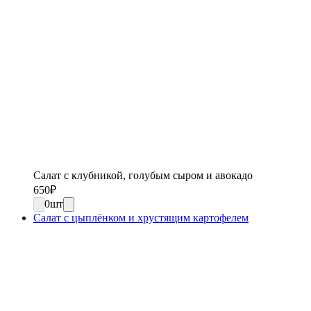
Салат с клубникой, голубым сыром и авокадо
650
₽
0
шт
Салат с цыплёнком и хрустящим картофелем