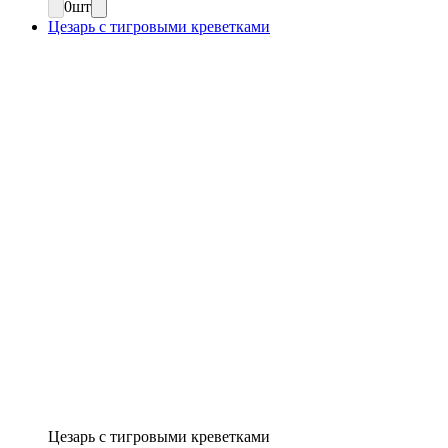
0
шт
Цезарь с тигровыми креветками
Цезарь с тигровыми креветками