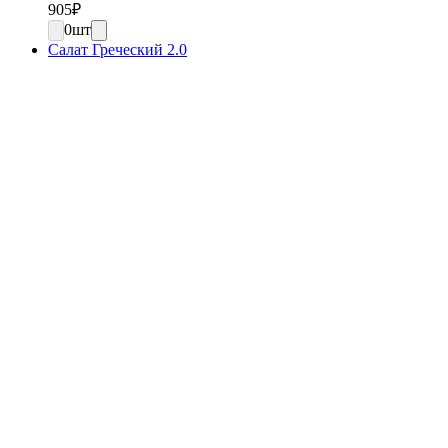
905
₽
0
шт
Салат Греческий 2.0