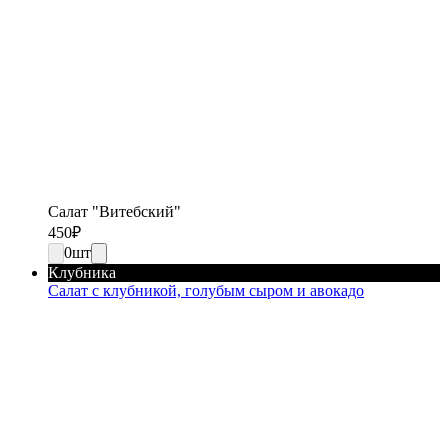
Салат "Витебский"
450
₽
0
шт
Клубника
Салат с клубникой, голубым сыром и авокадо