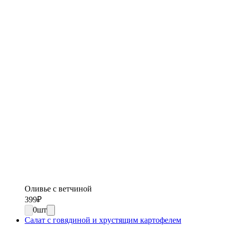
Оливье с ветчиной
399
₽
0
шт
Салат с говядиной и хрустящим картофелем