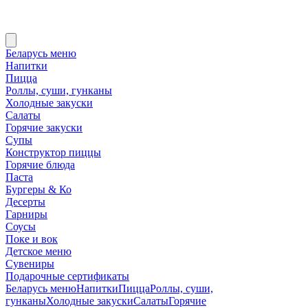
Беларусь меню
Напитки
Пицца
Роллы, суши, гунканы
Холодные закуски
Салаты
Горячие закуски
Супы
Конструктор пиццы
Горячие блюда
Паста
Бургеры & Ко
Десерты
Гарниры
Соусы
Поке и вок
Детское меню
Сувениры
Подарочные сертификаты
Беларусь меню
Напитки
Пицца
Роллы, суши,
гунканы
Холодные закуски
Салаты
Горячие