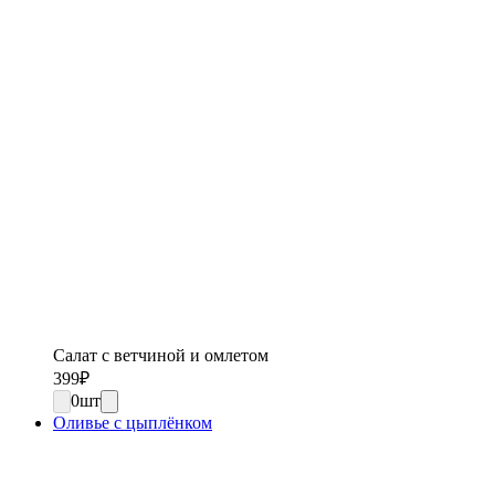
Салат с ветчиной и омлетом
399
₽
0
шт
Оливье с цыплёнком