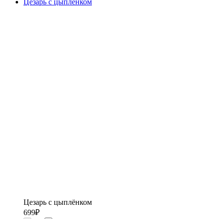
Цезарь с цыплёнком
Цезарь с цыплёнком
699
₽