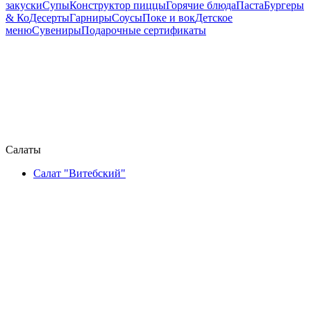
закуски
Супы
Конструктор пиццы
Горячие блюда
Паста
Бургеры
& Ко
Десерты
Гарниры
Соусы
Поке и вок
Детское
меню
Сувениры
Подарочные сертификаты
Салаты
Салат "Витебский"