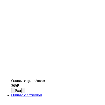
Оливье с цыплёнком
399
₽
0
шт
Оливье с ветчиной