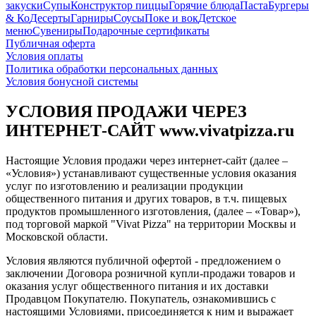
закуски
Супы
Конструктор пиццы
Горячие блюда
Паста
Бургеры
& Ко
Десерты
Гарниры
Соусы
Поке и вок
Детское
меню
Сувениры
Подарочные сертификаты
Публичная оферта
Условия оплаты
Политика обработки персональных данных
Условия бонусной системы
УСЛОВИЯ ПРОДАЖИ ЧЕРЕЗ
ИНТЕРНЕТ-САЙТ www.vivatpizza.ru
Настоящие Условия продажи через интернет-сайт (далее –
«Условия») устанавливают существенные условия оказания
услуг по изготовлению и реализации продукции
общественного питания и других товаров, в т.ч. пищевых
продуктов промышленного изготовления, (далее – «Товар»),
под торговой маркой "Vivat Pizza" на территории Москвы и
Московской облаcти.
Условия являются публичной офертой - предложением о
заключении Договора розничной купли-продажи товаров и
оказания услуг общественного питания и их доставки
Продавцом Покупателю. Покупатель, ознакомившись с
настоящими Условиями, присоединяется к ним и выражает