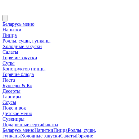
Беларусь меню
Напитки
Пицца
Роллы, суши, гунканы
Холодные закуски
Салаты
Горячие закуски
Супы
Конструктор пиццы
Горячие блюда
Паста
Бургеры & Ко
Десерты
Гарниры
Соусы
Поке и вок
Детское меню
Сувениры
Подарочные сертификаты
Беларусь меню
Напитки
Пицца
Роллы, суши,
гунканы
Холодные закуски
Салаты
Горячие