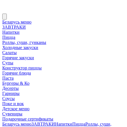
Беларусь меню
ЗАВТРАКИ
Напитки
Пицца
Роллы, суши, гунканы
Холодные закуски
Салаты
Горячие закуски
Супы
Конструктор пиццы
Горячие блюда
Паста
Бургеры & Ко
Десерты
Гарниры
Соусы
Поке и вок
Детское меню
Сувениры
Подарочные сертификаты
Беларусь меню
ЗАВТРАКИ
Напитки
Пицца
Роллы, суши,