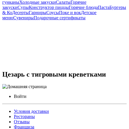
гунканы
Холодные закуски
Салаты
Горячие
закуски
Супы
Конструктор пиццы
Горячие блюда
Паста
Бургеры
& Ко
Десерты
Гарниры
Соусы
Поке и вок
Детское
меню
Сувениры
Подарочные сертификаты
Цезарь с тигровыми креветками
Войти
Условия доставки
Рестораны
Отзывы
Франшиза