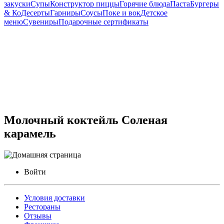
закуски
Супы
Конструктор пиццы
Горячие блюда
Паста
Бургеры
& Ко
Десерты
Гарниры
Соусы
Поке и вок
Детское
меню
Сувениры
Подарочные сертификаты
Молочный коктейль Соленая
карамель
Войти
Условия доставки
Рестораны
Отзывы