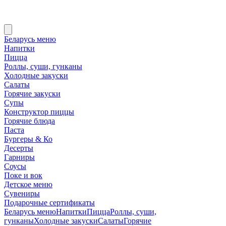
Беларусь меню
Напитки
Пицца
Роллы, суши, гунканы
Холодные закуски
Салаты
Горячие закуски
Супы
Конструктор пиццы
Горячие блюда
Паста
Бургеры & Ко
Десерты
Гарниры
Соусы
Поке и вок
Детское меню
Сувениры
Подарочные сертификаты
Беларусь меню
Напитки
Пицца
Роллы, суши,
гунканы
Холодные закуски
Салаты
Горячие