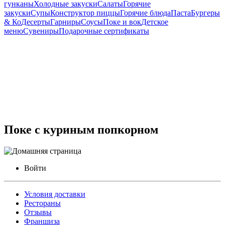
гунканы
Холодные закуски
Салаты
Горячие
закуски
Супы
Конструктор пиццы
Горячие блюда
Паста
Бургеры
& Ко
Десерты
Гарниры
Соусы
Поке и вок
Детское
меню
Сувениры
Подарочные сертификаты
Поке с куриным попкорном
Войти
Условия доставки
Рестораны
Отзывы
Франшиза