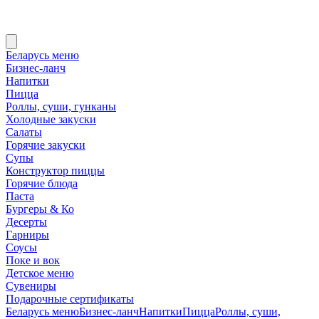
Беларусь меню
Бизнес-ланч
Напитки
Пицца
Роллы, суши, гунканы
Холодные закуски
Салаты
Горячие закуски
Супы
Конструктор пиццы
Горячие блюда
Паста
Бургеры & Ко
Десерты
Гарниры
Соусы
Поке и вок
Детское меню
Сувениры
Подарочные сертификаты
Беларусь меню
Бизнес-ланч
Напитки
Пицца
Роллы, суши,