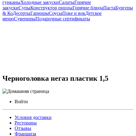
гунканы
Холодные закуски
Салаты
Горячие
закуски
Супы
Конструктор пиццы
Горячие блюда
Паста
Бургеры
& Ко
Десерты
Гарниры
Соусы
Поке и вок
Детское
меню
Сувениры
Подарочные сертификаты
Черноголовка негаз пластик 1,5
Войти
Условия доставки
Рестораны
Отзывы
Франшиза