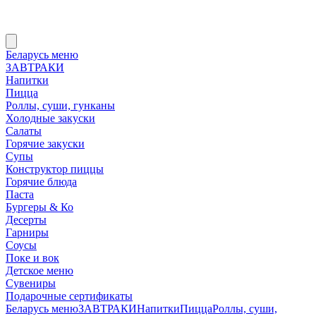
Беларусь меню
ЗАВТРАКИ
Напитки
Пицца
Роллы, суши, гунканы
Холодные закуски
Салаты
Горячие закуски
Супы
Конструктор пиццы
Горячие блюда
Паста
Бургеры & Ко
Десерты
Гарниры
Соусы
Поке и вок
Детское меню
Сувениры
Подарочные сертификаты
Беларусь меню
ЗАВТРАКИ
Напитки
Пицца
Роллы, суши,