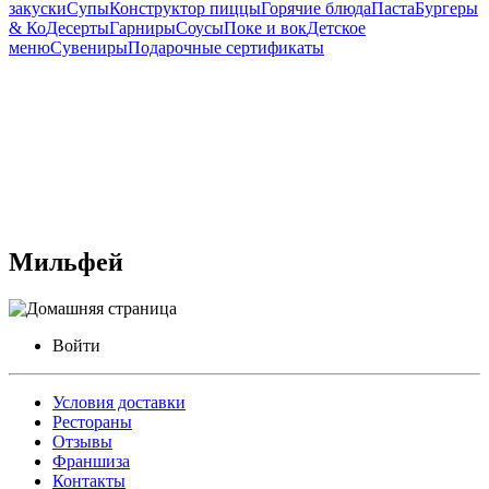
закуски
Супы
Конструктор пиццы
Горячие блюда
Паста
Бургеры
& Ко
Десерты
Гарниры
Соусы
Поке и вок
Детское
меню
Сувениры
Подарочные сертификаты
Мильфей
Войти
Условия доставки
Рестораны
Отзывы
Франшиза
Контакты