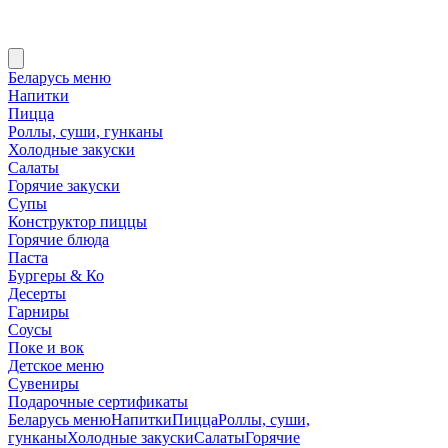
Беларусь меню
Напитки
Пицца
Роллы, суши, гунканы
Холодные закуски
Салаты
Горячие закуски
Супы
Конструктор пиццы
Горячие блюда
Паста
Бургеры & Ко
Десерты
Гарниры
Соусы
Поке и вок
Детское меню
Сувениры
Подарочные сертификаты
Беларусь меню
Напитки
Пицца
Роллы, суши,
гунканы
Холодные закуски
Салаты
Горячие