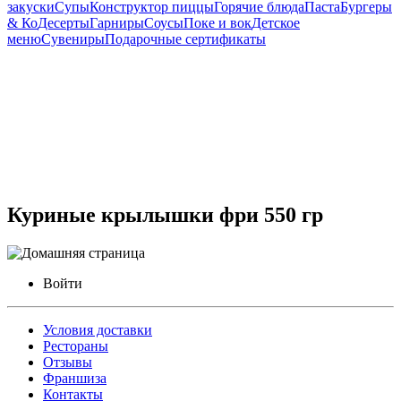
закуски
Супы
Конструктор пиццы
Горячие блюда
Паста
Бургеры
& Ко
Десерты
Гарниры
Соусы
Поке и вок
Детское
меню
Сувениры
Подарочные сертификаты
Куриные крылышки фри 550 гр
Войти
Условия доставки
Рестораны
Отзывы
Франшиза
Контакты