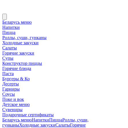
Беларусь меню
Напитки
Пицца
Роллы, суши, гунканы
Холодные закуски
Салаты
Горячие закуски
Супы
Конструктор пиццы
Горячие блюда
Паста
Бургеры & Ко
Десерты
Гарниры
Соусы
Поке и вок
Детское меню
Сувениры
Подарочные сертификаты
Беларусь меню
Напитки
Пицца
Роллы, суши,
гунканы
Холодные закуски
Салаты
Горячие