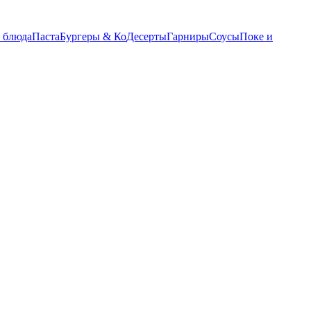
 блюда
Паста
Бургеры & Ко
Десерты
Гарниры
Соусы
Поке и