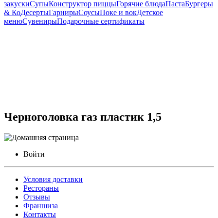
закуски
Супы
Конструктор пиццы
Горячие блюда
Паста
Бургеры
& Ко
Десерты
Гарниры
Соусы
Поке и вок
Детское
меню
Сувениры
Подарочные сертификаты
Черноголовка газ пластик 1,5
Войти
Условия доставки
Рестораны
Отзывы
Франшиза
Контакты