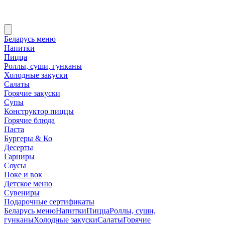
Беларусь меню
Напитки
Пицца
Роллы, суши, гунканы
Холодные закуски
Салаты
Горячие закуски
Супы
Конструктор пиццы
Горячие блюда
Паста
Бургеры & Ко
Десерты
Гарниры
Соусы
Поке и вок
Детское меню
Сувениры
Подарочные сертификаты
Беларусь меню
Напитки
Пицца
Роллы, суши,
гунканы
Холодные закуски
Салаты
Горячие