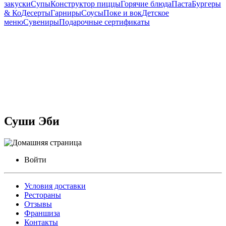
закуски
Супы
Конструктор пиццы
Горячие блюда
Паста
Бургеры
& Ко
Десерты
Гарниры
Соусы
Поке и вок
Детское
меню
Сувениры
Подарочные сертификаты
Суши Эби
Войти
Условия доставки
Рестораны
Отзывы
Франшиза
Контакты