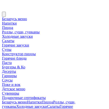
Беларусь меню
Напитки
Пицца
Роллы, суши, гунканы
Холодные закуски
Салаты
Горячие закуски
Супы
Конструктор пиццы
Горячие блюда
Паста
Бургеры & Ко
Десерты
Гарниры
Соусы
Поке и вок
Детское меню
Сувениры
Подарочные сертификаты
Беларусь меню
Напитки
Пицца
Роллы, суши,
гунканы
Холодные закуски
Салаты
Горячие