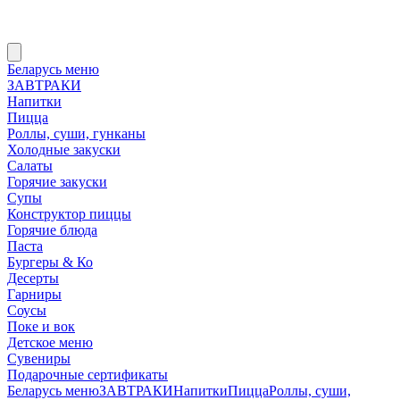
Беларусь меню
ЗАВТРАКИ
Напитки
Пицца
Роллы, суши, гунканы
Холодные закуски
Салаты
Горячие закуски
Супы
Конструктор пиццы
Горячие блюда
Паста
Бургеры & Ко
Десерты
Гарниры
Соусы
Поке и вок
Детское меню
Сувениры
Подарочные сертификаты
Беларусь меню
ЗАВТРАКИ
Напитки
Пицца
Роллы, суши,