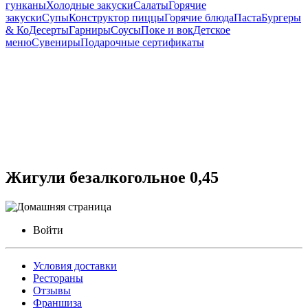
гунканы
Холодные закуски
Салаты
Горячие
закуски
Супы
Конструктор пиццы
Горячие блюда
Паста
Бургеры
& Ко
Десерты
Гарниры
Соусы
Поке и вок
Детское
меню
Сувениры
Подарочные сертификаты
Жигули безалкогольное 0,45
Войти
Условия доставки
Рестораны
Отзывы
Франшиза