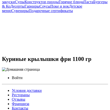
закуски
Супы
Конструктор пиццы
Горячие блюда
Паста
Бургеры
& Ко
Десерты
Гарниры
Соусы
Поке и вок
Детское
меню
Сувениры
Подарочные сертификаты
Куриные крылышки фри 1100 гр
Войти
Условия доставки
Рестораны
Отзывы
Франшиза
Контакты