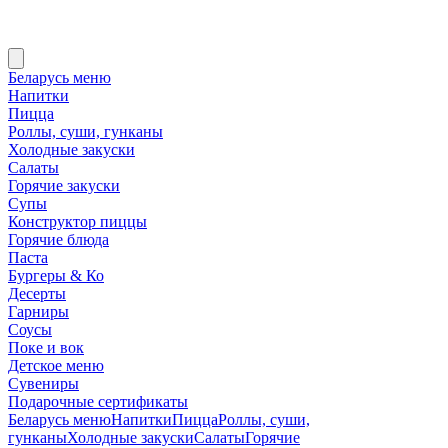
Беларусь меню
Напитки
Пицца
Роллы, суши, гунканы
Холодные закуски
Салаты
Горячие закуски
Супы
Конструктор пиццы
Горячие блюда
Паста
Бургеры & Ко
Десерты
Гарниры
Соусы
Поке и вок
Детское меню
Сувениры
Подарочные сертификаты
Беларусь меню
Напитки
Пицца
Роллы, суши,
гунканы
Холодные закуски
Салаты
Горячие