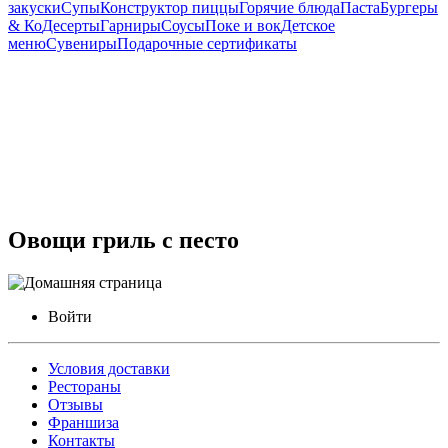
закуски
Супы
Конструктор пиццы
Горячие блюда
Паста
Бургеры
& Ко
Десерты
Гарниры
Соусы
Поке и вок
Детское
меню
Сувениры
Подарочные сертификаты
Овощи гриль с песто
Войти
Условия доставки
Рестораны
Отзывы
Франшиза
Контакты