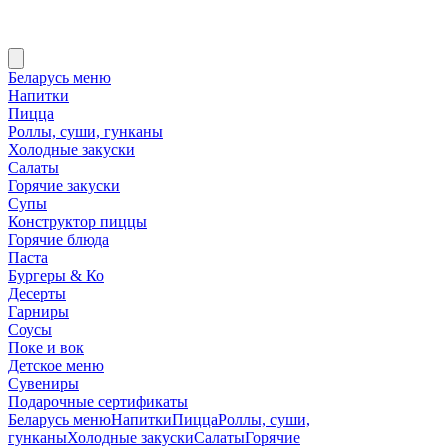
Беларусь меню
Напитки
Пицца
Роллы, суши, гунканы
Холодные закуски
Салаты
Горячие закуски
Супы
Конструктор пиццы
Горячие блюда
Паста
Бургеры & Ко
Десерты
Гарниры
Соусы
Поке и вок
Детское меню
Сувениры
Подарочные сертификаты
Беларусь меню
Напитки
Пицца
Роллы, суши,
гунканы
Холодные закуски
Салаты
Горячие