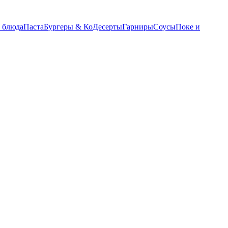
 блюда
Паста
Бургеры & Ко
Десерты
Гарниры
Соусы
Поке и