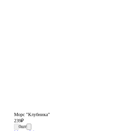
Морс "Клубника"
239
₽
0
шт