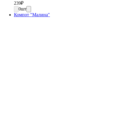
239
₽
0
шт
Компот "Малина"