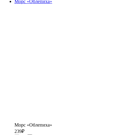
Морс «Облепиха»
Морс «Облепиха»
239
₽