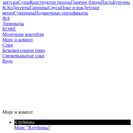
закуски
Супы
Конструктор пиццы
Горячие блюда
Паста
Бургеры
& Ко
Десерты
Гарниры
Соусы
Поке и вок
Детское
меню
Сувениры
Подарочные сертификаты
Всё
Лимoнады
КОФЕ
Молочные коктейли
Морс и компот
Соки
Безалкогольное пиво
Свежевыжатые соки
Вода
Морс и компот
Клубника
Морс "Клубника"