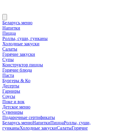
Беларусь меню
Напитки
Пицца
Роллы, суши, гунканы
Холодные закуски
Салаты
Горячие закуски
Супы
Конструктор пиццы
Горячие блюда
Паста
Бургеры & Ко
Десерты
Гарниры
Соусы
Поке и вок
Детское меню
Сувениры
Подарочные сертификаты
Беларусь меню
Напитки
Пицца
Роллы, суши,
гунканы
Холодные закуски
Салаты
Горячие