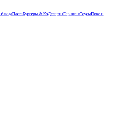
 блюда
Паста
Бургеры & Ко
Десерты
Гарниры
Соусы
Поке и