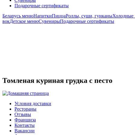
Сувениры
Подарочные сертификаты
Беларусь меню
Напитки
Пицца
Роллы, суши, гунканы
Холодные 
вок
Детское меню
Сувениры
Подарочные сертификаты
Томленая куриная грудка с песто
Условия доставки
Рестораны
Отзывы
Франшиза
Контакты
Вакансии