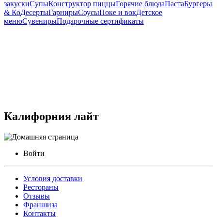
закуски
Супы
Конструктор пиццы
Горячие блюда
Паста
Бургеры
& Ко
Десерты
Гарниры
Соусы
Поке и вок
Детское
меню
Сувениры
Подарочные сертификаты
Калифорния лайт
Войти
Условия доставки
Рестораны
Отзывы
Франшиза
Контакты