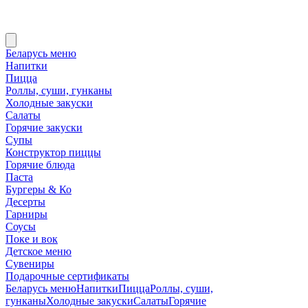
Беларусь меню
Напитки
Пицца
Роллы, суши, гунканы
Холодные закуски
Салаты
Горячие закуски
Супы
Конструктор пиццы
Горячие блюда
Паста
Бургеры & Ко
Десерты
Гарниры
Соусы
Поке и вок
Детское меню
Сувениры
Подарочные сертификаты
Беларусь меню
Напитки
Пицца
Роллы, суши,
гунканы
Холодные закуски
Салаты
Горячие