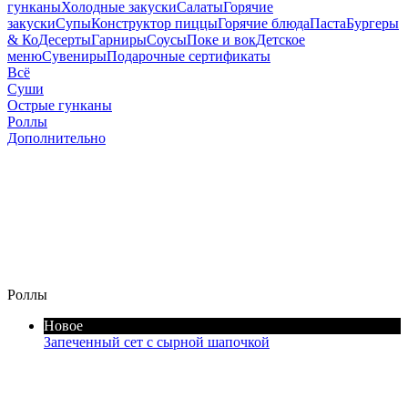
гунканы
Холодные закуски
Салаты
Горячие
закуски
Супы
Конструктор пиццы
Горячие блюда
Паста
Бургеры
& Ко
Десерты
Гарниры
Соусы
Поке и вок
Детское
меню
Сувениры
Подарочные сертификаты
Всё
Суши
Острые гунканы
Роллы
Дополнительно
Роллы
Новое
Запеченный сет с сырной шапочкой