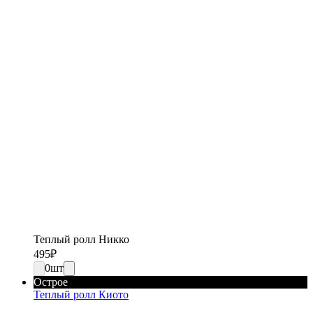
Теплый ролл Никко
495
₽
0
шт
Острое
Теплый ролл Киото