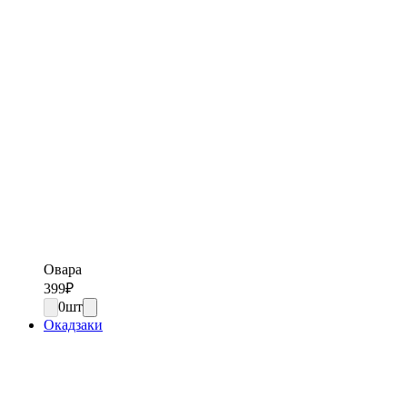
Овара
399
₽
0
шт
Окадзаки