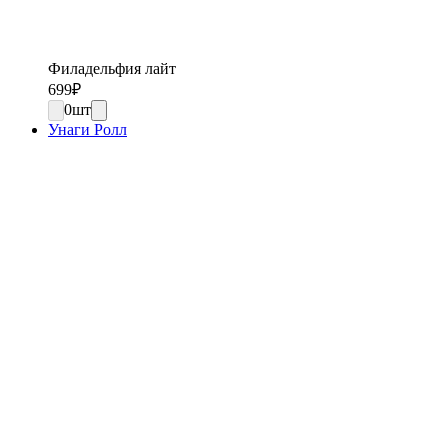
Филадельфия лайт
699
₽
0
шт
Унаги Ролл