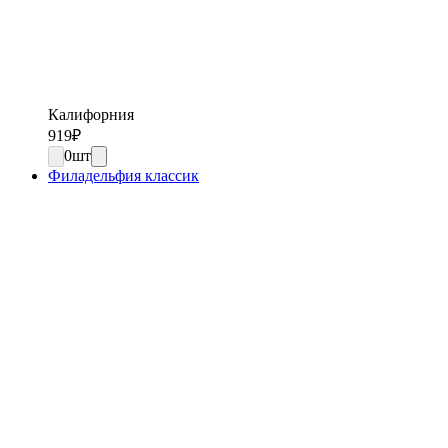
Калифорния
919
₽
0
шт
Филадельфия классик