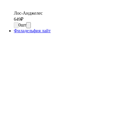
Лос-Анджелес
649
₽
0
шт
Филадельфия лайт