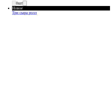
0
шт
Новое
Три сыра ролл