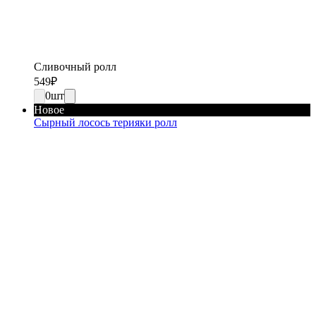
Сливочный ролл
549
₽
0
шт
Новое
Сырный лосось терияки ролл