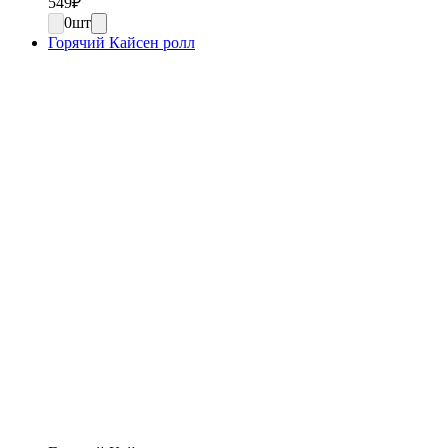
549
₽
0
шт
Горячий Кайсен ролл