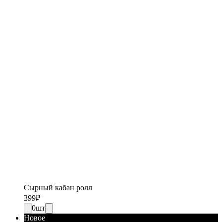
Сырный кабан ролл
399
₽
0
шт
Новое