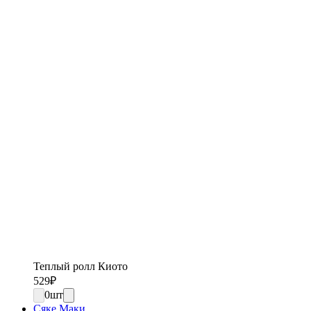
Теплый ролл Киото
529
₽
0
шт
Сяке Маки