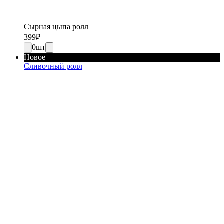
Сырная цыпа ролл
399
₽
0
шт
Новое
Сливочный ролл