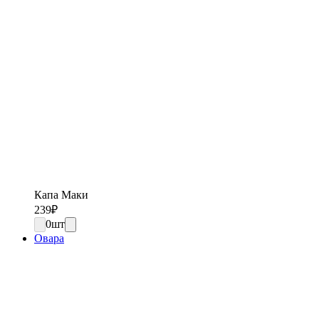
Капа Маки
239
₽
0
шт
Овара