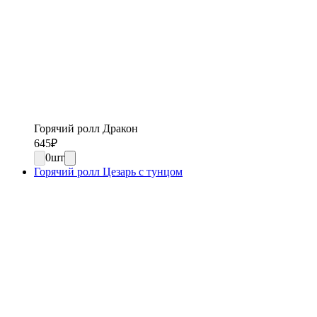
Горячий ролл Дракон
645
₽
0
шт
Горячий ролл Цезарь с тунцом