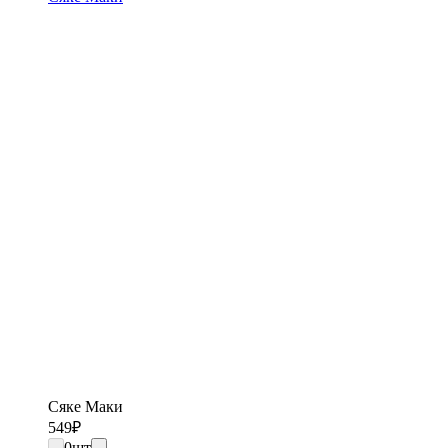
Сяке Маки
549
₽
0
шт