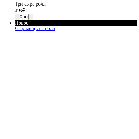
Три сыра ролл
399
₽
0
шт
Новое
Сырная цыпа ролл