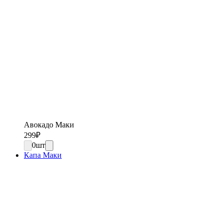
Авокадо Маки
299
₽
0
шт
Капа Маки