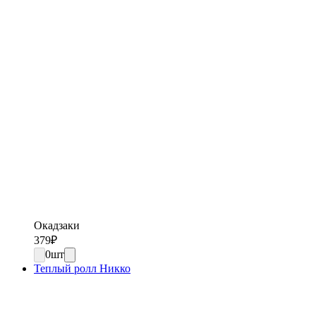
Окадзаки
379
₽
0
шт
Теплый ролл Никко