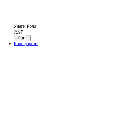
Унаги Ролл
759
₽
0
шт
Калифорния