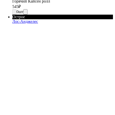
Горячий Кайсен ролл
545
₽
0
шт
Острое
Лос-Анджелес