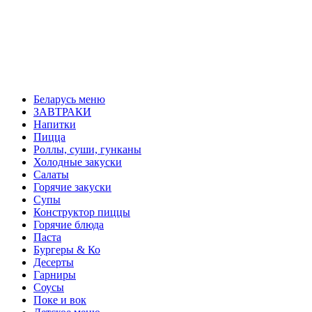
Беларусь меню
ЗАВТРАКИ
Напитки
Пицца
Роллы, суши, гунканы
Холодные закуски
Салаты
Горячие закуски
Супы
Конструктор пиццы
Горячие блюда
Паста
Бургеры & Ко
Десерты
Гарниры
Соусы
Поке и вок