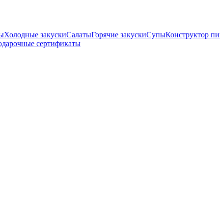
ны
Холодные закуски
Салаты
Горячие закуски
Супы
Конструктор п
одарочные сертификаты