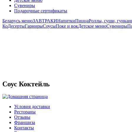
Детское меню
Сувениры
Подарочные сертификаты
Беларусь меню
ЗАВТРАКИ
Напитки
Пицца
Роллы, суши, гунка
Ко
Десерты
Гарниры
Соусы
Поке и вок
Детское меню
Сувениры
П
Соус Коктейль
Условия доставки
Рестораны
Отзывы
Франшиза
Контакты