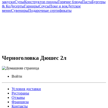
закуски
Супы
Конструктор пиццы
Горячие блюда
Паста
Бургеры
& Ко
Десерты
Гарниры
Соусы
Поке и вок
Детское
меню
Сувениры
Подарочные сертификаты
Черноголовка Дюшес 2л
Войти
Условия доставки
Рестораны
Отзывы
Франшиза
Контакты