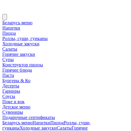
Беларусь меню
Напитки
Пицца
Роллы, суши, гунканы
Холодные закуски
Салаты
Горячие закуски
Супы
Конструктор пиццы
Горячие блюда
Паста
Бургеры & Ко
Десерты
Гарниры
Соусы
Поке и вок
Детское меню
Сувениры
Подарочные сертификаты
Беларусь меню
Напитки
Пицца
Роллы, суши,
гунканы
Холодные закуски
Салаты
Горячие