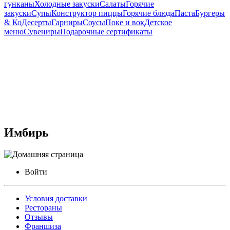
гунканы
Холодные закуски
Салаты
Горячие
закуски
Супы
Конструктор пиццы
Горячие блюда
Паста
Бургеры
& Ко
Десерты
Гарниры
Соусы
Поке и вок
Детское
меню
Сувениры
Подарочные сертификаты
Имбирь
Войти
Условия доставки
Рестораны
Отзывы
Франшиза