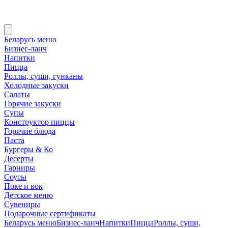
Беларусь меню
Бизнес-ланч
Напитки
Пицца
Роллы, суши, гунканы
Холодные закуски
Салаты
Горячие закуски
Супы
Конструктор пиццы
Горячие блюда
Паста
Бургеры & Ко
Десерты
Гарниры
Соусы
Поке и вок
Детское меню
Сувениры
Подарочные сертификаты
Беларусь меню
Бизнес-ланч
Напитки
Пицца
Роллы, суши,