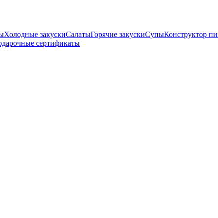
ны
Холодные закуски
Салаты
Горячие закуски
Супы
Конструктор п
одарочные сертификаты