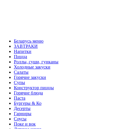
Беларусь меню
ЗАВТРАКИ
Напитки
Пицца
Роллы, суши, гунканы
Холодные закуски
Салаты
Горячие закуски
Супы
Конструктор пиццы
Горячие блюда
Паста
Бургеры & Ко
Десерты
Гарниры
Соусы
Поке и вок