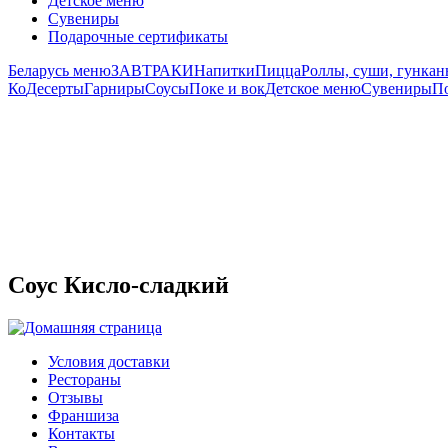
Детское меню
Сувениры
Подарочные сертификаты
Беларусь меню
ЗАВТРАКИ
Напитки
Пицца
Роллы, суши, гунка
Ко
Десерты
Гарниры
Соусы
Поке и вок
Детское меню
Сувениры
П
Соус Кисло-сладкий
Условия доставки
Рестораны
Отзывы
Франшиза
Контакты