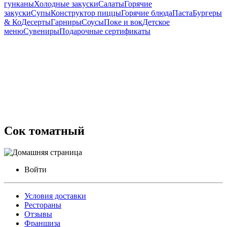
гунканы
Холодные закуски
Салаты
Горячие
закуски
Супы
Конструктор пиццы
Горячие блюда
Паста
Бургеры
& Ко
Десерты
Гарниры
Соусы
Поке и вок
Детское
меню
Сувениры
Подарочные сертификаты
Сок томатный
Войти
Условия доставки
Рестораны
Отзывы
Франшиза