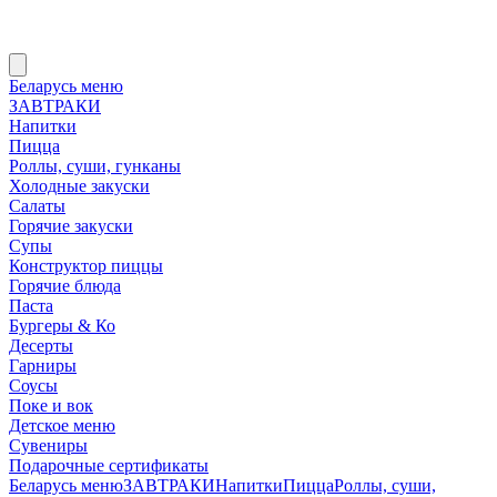
Беларусь меню
ЗАВТРАКИ
Напитки
Пицца
Роллы, суши, гунканы
Холодные закуски
Салаты
Горячие закуски
Супы
Конструктор пиццы
Горячие блюда
Паста
Бургеры & Ко
Десерты
Гарниры
Соусы
Поке и вок
Детское меню
Сувениры
Подарочные сертификаты
Беларусь меню
ЗАВТРАКИ
Напитки
Пицца
Роллы, суши,