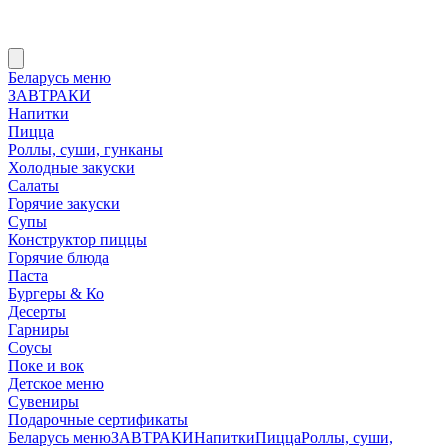
Беларусь меню
ЗАВТРАКИ
Напитки
Пицца
Роллы, суши, гунканы
Холодные закуски
Салаты
Горячие закуски
Супы
Конструктор пиццы
Горячие блюда
Паста
Бургеры & Ко
Десерты
Гарниры
Соусы
Поке и вок
Детское меню
Сувениры
Подарочные сертификаты
Беларусь меню
ЗАВТРАКИ
Напитки
Пицца
Роллы, суши,