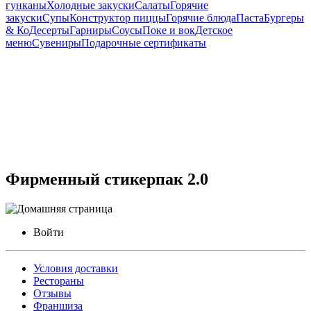
гунканы
Холодные закуски
Салаты
Горячие
закуски
Супы
Конструктор пиццы
Горячие блюда
Паста
Бургеры
& Ко
Десерты
Гарниры
Соусы
Поке и вок
Детское
меню
Сувениры
Подарочные сертификаты
Фирменный стикерпак 2.0
Войти
Условия доставки
Рестораны
Отзывы
Франшиза