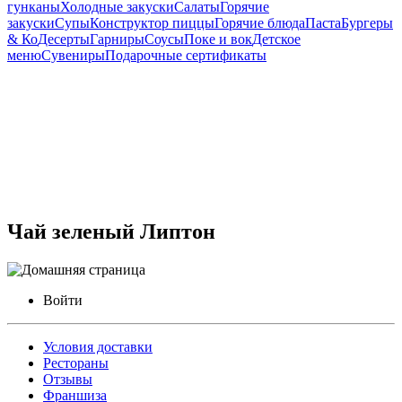
гунканы
Холодные закуски
Салаты
Горячие
закуски
Супы
Конструктор пиццы
Горячие блюда
Паста
Бургеры
& Ко
Десерты
Гарниры
Соусы
Поке и вок
Детское
меню
Сувениры
Подарочные сертификаты
Чай зеленый Липтон
Войти
Условия доставки
Рестораны
Отзывы
Франшиза