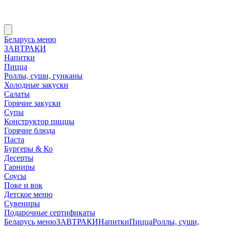
Беларусь меню
ЗАВТРАКИ
Напитки
Пицца
Роллы, суши, гунканы
Холодные закуски
Салаты
Горячие закуски
Супы
Конструктор пиццы
Горячие блюда
Паста
Бургеры & Ко
Десерты
Гарниры
Соусы
Поке и вок
Детское меню
Сувениры
Подарочные сертификаты
Беларусь меню
ЗАВТРАКИ
Напитки
Пицца
Роллы, суши,