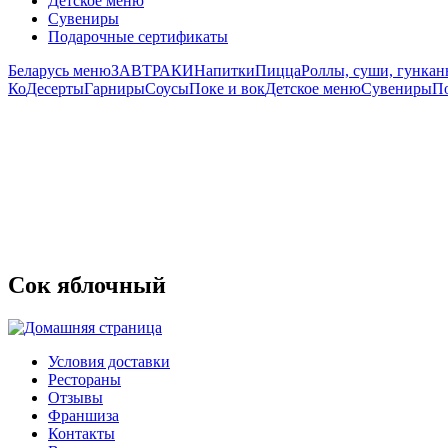
Детское меню
Сувениры
Подарочные сертификаты
Беларусь меню
ЗАВТРАКИ
Напитки
Пицца
Роллы, суши, гунка
Ко
Десерты
Гарниры
Соусы
Поке и вок
Детское меню
Сувениры
П
Сок яблочный
Условия доставки
Рестораны
Отзывы
Франшиза
Контакты