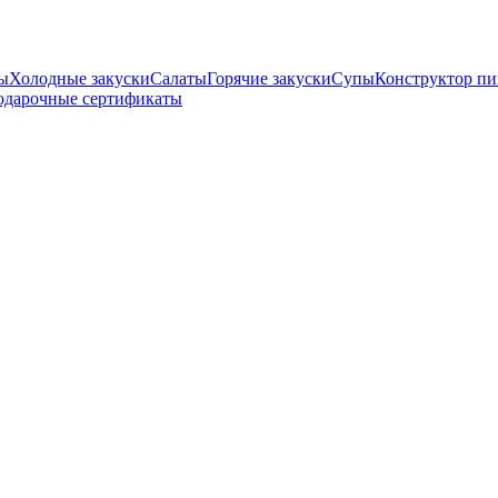
ны
Холодные закуски
Салаты
Горячие закуски
Супы
Конструктор п
одарочные сертификаты