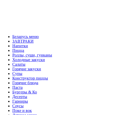
Беларусь меню
ЗАВТРАКИ
Напитки
Пицца
Роллы, суши, гунканы
Холодные закуски
Салаты
Горячие закуски
Супы
Конструктор пиццы
Горячие блюда
Паста
Бургеры & Ко
Десерты
Гарниры
Соусы
Поке и вок