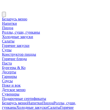
Беларусь меню
Напитки
Пицца
Роллы, суши, гунканы
Холодные закуски
Салаты
Горячие закуски
Супы
Конструктор пиццы
Горячие блюда
Паста
Бургеры & Ко
Десерты
Гарниры
Соусы
Поке и вок
Детское меню
Сувениры
Подарочные сертификаты
Беларусь меню
Напитки
Пицца
Роллы, суши,
гунканы
Холодные закуски
Салаты
Горячие