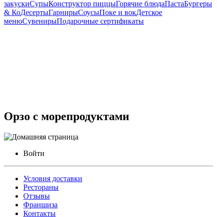
закуски
Супы
Конструктор пиццы
Горячие блюда
Паста
Бургеры
& Ко
Десерты
Гарниры
Соусы
Поке и вок
Детское
меню
Сувениры
Подарочные сертификаты
Орзо с морепродуктами
Войти
Условия доставки
Рестораны
Отзывы
Франшиза
Контакты