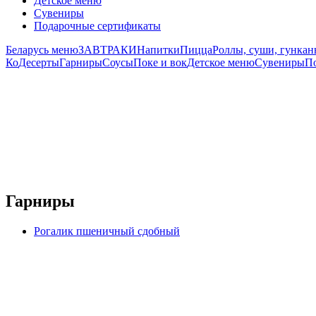
Детское меню
Сувениры
Подарочные сертификаты
Беларусь меню
ЗАВТРАКИ
Напитки
Пицца
Роллы, суши, гунка
Ко
Десерты
Гарниры
Соусы
Поке и вок
Детское меню
Сувениры
П
Гарниры
Рогалик пшеничный сдобный