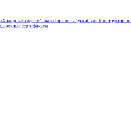
ны
Холодные закуски
Салаты
Горячие закуски
Супы
Конструктор п
одарочные сертификаты