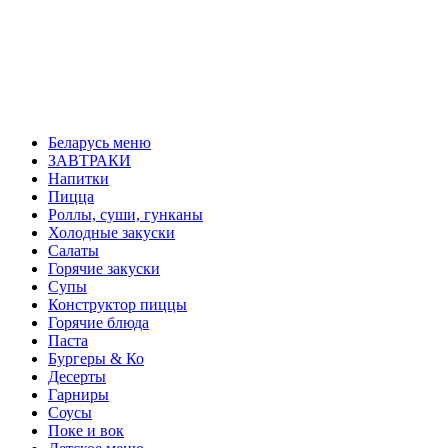
Беларусь меню
ЗАВТРАКИ
Напитки
Пицца
Роллы, суши, гунканы
Холодные закуски
Салаты
Горячие закуски
Супы
Конструктор пиццы
Горячие блюда
Паста
Бургеры & Ко
Десерты
Гарниры
Соусы
Поке и вок