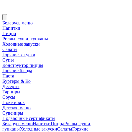
Беларусь меню
Напитки
Пицца
Роллы, суши, гунканы
Холодные закуски
Салаты
Горячие закуски
Супы
Конструктор пиццы
Горячие блюда
Паста
Бургеры & Ко
Десерты
Гарниры
Соусы
Поке и вок
Детское меню
Сувениры
Подарочные сертификаты
Беларусь меню
Напитки
Пицца
Роллы, суши,
гунканы
Холодные закуски
Салаты
Горячие