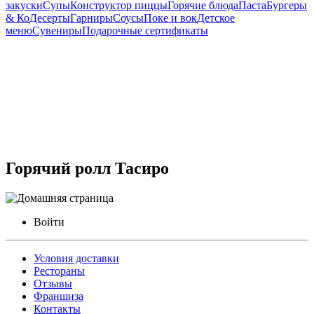
закуски
Супы
Конструктор пиццы
Горячие блюда
Паста
Бургеры
& Ко
Десерты
Гарниры
Соусы
Поке и вок
Детское
меню
Сувениры
Подарочные сертификаты
Горячий ролл Тасиро
Войти
Условия доставки
Рестораны
Отзывы
Франшиза
Контакты