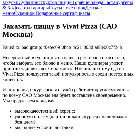
закуски
Супы
Конструктор пиццы
Горячие блюда
Паста
Бургеры
& Ко
Десерты
Гарниры
Соусы
Поке и вок
Детское
меню
Сувениры
Подарочные сертификаты
Заказать пиццу в Vivat Pizza (САО
Москвы)
Failed to load group: f0efec09-0bcb-4c21-803d-a88e00c7f24b
Невероятный вкус пиццы из нашего ресторана стоит того,
чтобы выбрать это блюдо в меню. Наши кулинары умеют
приятно удивлять всех и каждого. Именно поэтому еда из
Vivat Pizza пользуется такой популярностью среди постоянных
клиентов.
И пиццерия, и курьерская служба работают круглосуточно –
по всему САО Москвы еда будет доставлена своевременно.
Мы предлагаем каждому:
высококачественный сервис;
удобную оплату (картой онлайн, курьеру наличными/
безналом);
выгодные условия доставки.