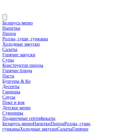
Беларусь меню
Напитки
Пицца
Роллы, суши, гунканы
Холодные закуски
Салаты
Горячие закуски
Супы
Конструктор пиццы
Горячие блюда
Паста
Бургеры & Ко
Десерты
Гарниры
Соусы
Поке и вок
Детское меню
Сувениры
Подарочные сертификаты
Беларусь меню
Напитки
Пицца
Роллы, суши,
гунканы
Холодные закуски
Салаты
Горячие