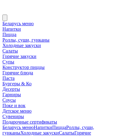
Беларусь меню
Напитки
Пицца
Роллы, суши, гунканы
Холодные закуски
Салаты
Горячие закуски
Супы
Конструктор пиццы
Горячие блюда
Паста
Бургеры & Ко
Десерты
Гарниры
Соусы
Поке и вок
Детское меню
Сувениры
Подарочные сертификаты
Беларусь меню
Напитки
Пицца
Роллы, суши,
гунканы
Холодные закуски
Салаты
Горячие