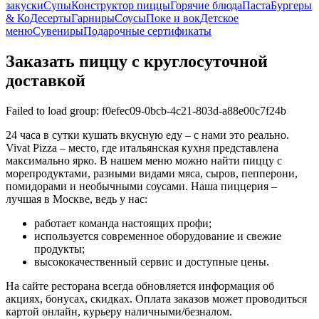
закуски
Супы
Конструктор пиццы
Горячие блюда
Паста
Бургеры
& Ко
Десерты
Гарниры
Соусы
Поке и вок
Детское
меню
Сувениры
Подарочные сертификаты
Заказать пиццу с круглосуточной
доставкой
Failed to load group: f0efec09-0bcb-4c21-803d-a88e00c7f24b
24 часа в сутки кушать вкусную еду – с нами это реально.
Vivat Pizza – место, где итальянская кухня представлена
максимально ярко. В нашем меню можно найти пиццу с
морепродуктами, разными видами мяса, сыров, пепперони,
помидорами и необычными соусами. Наша пиццерия –
лучшая в Москве, ведь у нас:
работает команда настоящих профи;
используется современное оборудование и свежие
продукты;
высококачественный сервис и доступные цены.
На сайте ресторана всегда обновляется информация об
акциях, бонусах, скидках. Оплата заказов может проводиться
картой онлайн, курьеру наличными/безналом.