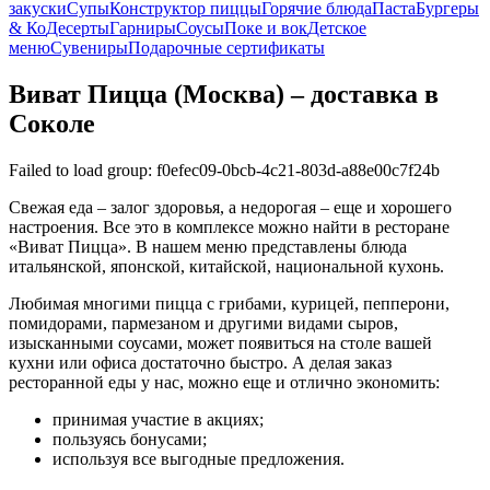
закуски
Супы
Конструктор пиццы
Горячие блюда
Паста
Бургеры
& Ко
Десерты
Гарниры
Соусы
Поке и вок
Детское
меню
Сувениры
Подарочные сертификаты
Виват Пицца (Москва) – доставка в
Соколе
Failed to load group: f0efec09-0bcb-4c21-803d-a88e00c7f24b
Свежая еда – залог здоровья, а недорогая – еще и хорошего
настроения. Все это в комплексе можно найти в ресторане
«Виват Пицца». В нашем меню представлены блюда
итальянской, японской, китайской, национальной кухонь.
Любимая многими пицца с грибами, курицей, пепперони,
помидорами, пармезаном и другими видами сыров,
изысканными соусами, может появиться на столе вашей
кухни или офиса достаточно быстро. А делая заказ
ресторанной еды у нас, можно еще и отлично экономить:
принимая участие в акциях;
пользуясь бонусами;
используя все выгодные предложения.