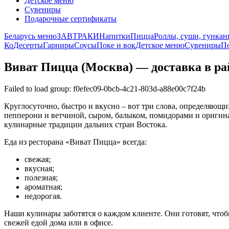
Детское меню
Сувениры
Подарочные сертификаты
Беларусь меню
ЗАВТРАКИ
Напитки
Пицца
Роллы, суши, гунка
Ко
Десерты
Гарниры
Соусы
Поке и вок
Детское меню
Сувениры
П
Виват Пицца (Москва) — доставка в р
Failed to load group: f0efec09-0bcb-4c21-803d-a88e00c7f24b
Круглосуточно, быстро и вкусно – вот три слова, определяющ
пепперони и ветчиной, сыром, балыком, помидорами и оригина
кулинарные традиции дальних стран Востока.
Еда из ресторана «Виват Пицца» всегда:
свежая;
вкусная;
полезная;
ароматная;
недорогая.
Наши кулинары заботятся о каждом клиенте. Они готовят, чтобы
свежей едой дома или в офисе.