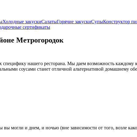
ны
Холодные закуски
Салаты
Горячие закуски
Супы
Конструктор п
одарочные сертификаты
айоне Метрогородок
их специфику нашего ресторана. Мы даем возможность каждому к
льными соусами станет отличной альтернативой домашнему обед
 вы могли и днем, и ночью (вне зависимости от того, возле как