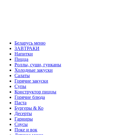
Беларусь меню
ЗАВТРАКИ
Напитки
Пицца
Роллы, суши, гунканы
Холодные закуски
Салаты
Горячие закуски
Супы
Конструктор пиццы
Горячие блюда
Паста
Бургеры & Ко
Десерты
Гарниры
Соусы
Поке и вок