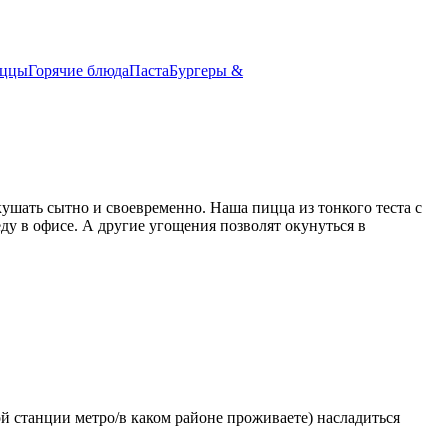
иццы
Горячие блюда
Паста
Бургеры &
ушать сытно и своевременно. Наша пицца из тонкого теста с
у в офисе. А другие угощения позволят окунуться в
ой станции метро/в каком районе проживаете) насладиться