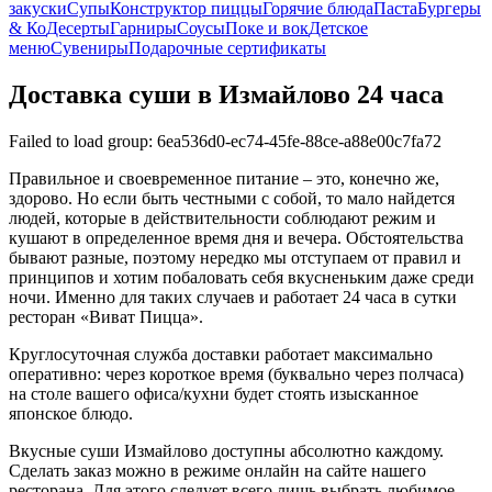
закуски
Супы
Конструктор пиццы
Горячие блюда
Паста
Бургеры
& Ко
Десерты
Гарниры
Соусы
Поке и вок
Детское
меню
Сувениры
Подарочные сертификаты
Доставка суши в Измайлово 24 часа
Failed to load group: 6ea536d0-ec74-45fe-88ce-a88e00c7fa72
Правильное и своевременное питание – это, конечно же,
здорово. Но если быть честными с собой, то мало найдется
людей, которые в действительности соблюдают режим и
кушают в определенное время дня и вечера. Обстоятельства
бывают разные, поэтому нередко мы отступаем от правил и
принципов и хотим побаловать себя вкусненьким даже среди
ночи. Именно для таких случаев и работает 24 часа в сутки
ресторан «Виват Пицца».
Круглосуточная служба доставки работает максимально
оперативно: через короткое время (буквально через полчаса)
на столе вашего офиса/кухни будет стоять изысканное
японское блюдо.
Вкусные суши Измайлово доступны абсолютно каждому.
Сделать заказ можно в режиме онлайн на сайте нашего
ресторана. Для этого следует всего лишь выбрать любимое