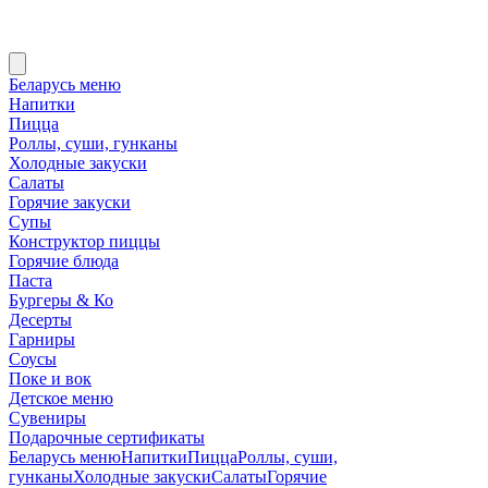
Беларусь меню
Напитки
Пицца
Роллы, суши, гунканы
Холодные закуски
Салаты
Горячие закуски
Супы
Конструктор пиццы
Горячие блюда
Паста
Бургеры & Ко
Десерты
Гарниры
Соусы
Поке и вок
Детское меню
Сувениры
Подарочные сертификаты
Беларусь меню
Напитки
Пицца
Роллы, суши,
гунканы
Холодные закуски
Салаты
Горячие