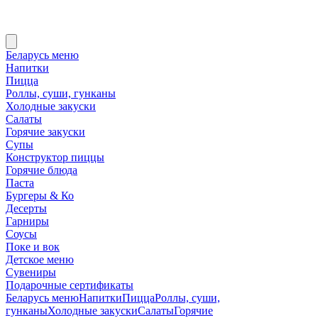
Беларусь меню
Напитки
Пицца
Роллы, суши, гунканы
Холодные закуски
Салаты
Горячие закуски
Супы
Конструктор пиццы
Горячие блюда
Паста
Бургеры & Ко
Десерты
Гарниры
Соусы
Поке и вок
Детское меню
Сувениры
Подарочные сертификаты
Беларусь меню
Напитки
Пицца
Роллы, суши,
гунканы
Холодные закуски
Салаты
Горячие