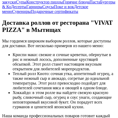
закуски
Супы
Конструктор пиццы
Горячие блюда
Паста
Бургеры
& Ко
Десерты
Гарниры
Соусы
Поке и вок
Детское
меню
Сувениры
Подарочные сертификаты
Доставка роллов от ресторана "VIVAT
PIZZA" в Мытищах
Мы гордимся широким выбором роллов, которые доступны
для доставки. Вот несколько примеров из нашего меню:
Криспи маки: свежие и сочные креветки, обернутые в
рис и нежный лосось, дополненные хрустящей
обсыпкой. Этот ролл станет настоящим вкусным
открытием для любителей морепродуктов.
Теплый ролл Киото: сочная утка, аппетитный огурец, а
также нежный сыр и авокадо, согретые до идеальной
температуры. Этот ролл превосходно подойдет для
любителей сочетания мяса и овощей в одном блюде.
Хоккайдо: в этом ролле вы найдете свежую красную
рыбу, сливочный сыр, огурец и соус унаги, создающие
неповторимый вкусовой букет. Он порадует всех
гурманов и ценителей японской кухни.
Наша команда профессиональных поваров готовит каждый