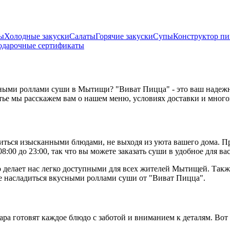
ны
Холодные закуски
Салаты
Горячие закуски
Супы
Конструктор п
одарочные сертификаты
усными роллами суши в Мытищи? "Виват Пицца" - это ваш наде
атье мы расскажем вам о нашем меню, условиях доставки и много
ься изысканными блюдами, не выходя из уюта вашего дома. Прос
8:00 до 23:00, так что вы можете заказать суши в удобное для вас
о делает нас легко доступными для всех жителей Мытищей. Также
ете насладиться вкусными роллами суши от "Виват Пицца".
ра готовят каждое блюдо с заботой и вниманием к деталям. Во