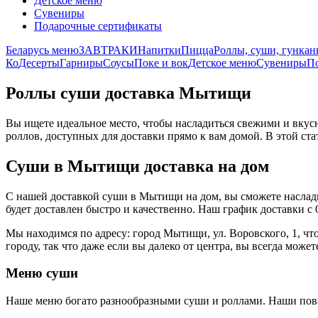
Детское меню
Сувениры
Подарочные сертификаты
Беларусь меню
ЗАВТРАКИ
Напитки
Пицца
Роллы, суши, гунка
Ко
Десерты
Гарниры
Соусы
Поке и вок
Детское меню
Сувениры
П
Роллы суши доставка Мытищи
Вы ищете идеальное место, чтобы насладиться свежими и вк
роллов, доступных для доставки прямо к вам домой. В этой ст
Суши в Мытищи доставка на дом
С нашей доставкой суши в Мытищи на дом, вы сможете насладит
будет доставлен быстро и качественно. Наш график доставки с 0
Мы находимся по адресу: город Мытищи, ул. Воровского, 1, чт
городу, так что даже если вы далеко от центра, вы всегда мож
Меню суши
Наше меню богато разнообразными суши и роллами. Наши пова