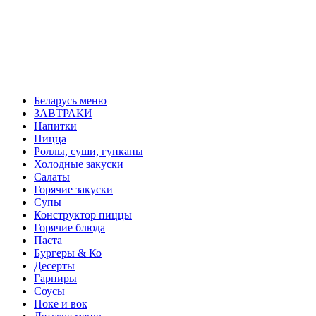
Беларусь меню
ЗАВТРАКИ
Напитки
Пицца
Роллы, суши, гунканы
Холодные закуски
Салаты
Горячие закуски
Супы
Конструктор пиццы
Горячие блюда
Паста
Бургеры & Ко
Десерты
Гарниры
Соусы
Поке и вок