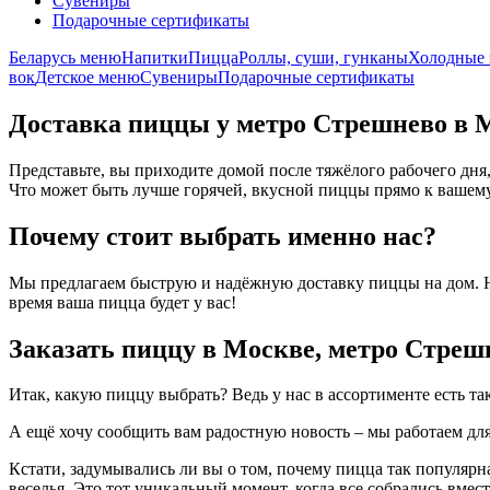
Сувениры
Подарочные сертификаты
Беларусь меню
Напитки
Пицца
Роллы, суши, гунканы
Холодные 
вок
Детское меню
Сувениры
Подарочные сертификаты
Доставка пиццы у метро Стрешнево в Мо
Представьте, вы приходите домой после тяжёлого рабочего дня,
Что может быть лучше горячей, вкусной пиццы прямо к вашему 
Почему стоит выбрать именно нас?
Мы предлагаем быструю и надёжную доставку пиццы на дом. Наш
время ваша пицца будет у вас!
Заказать пиццу в Москве, метро Стреш
Итак, какую пиццу выбрать? Ведь у нас в ассортименте есть та
А ещё хочу сообщить вам радостную новость – мы работаем для 
Кстати, задумывались ли вы о том, почему пицца так популярна
веселья. Это тот уникальный момент, когда все собрались вмес