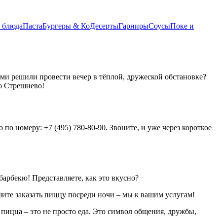
 блюда
Паста
Бургеры & Ко
Десерты
Гарниры
Соусы
Поке и
ьями решили провести вечер в тёплой, дружеской обстановке?
ро Стрешнево!
 номеру: +7 (495) 780-80-90. Звоните, и уже через короткое
барбекю! Представляете, как это вкусно?
ешите заказать пиццу посреди ночи – мы к вашим услугам!
 пицца – это не просто еда. Это символ общения, дружбы,