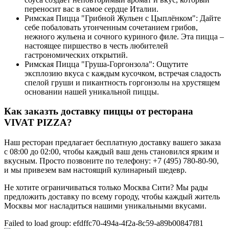
переносит вас в самое сердце Италии.
Римская Пицца "Грибной Жульен с Цыплёнком": Дайте
себе побаловать утонченным сочетанием грибов,
нежного жульена и сочного куриного филе. Эта пицца –
настоящее пиршество в честь любителей
гастрономических открытий.
Римская Пицца "Груша-Горгонзола": Ощутите
эксплозию вкуса с каждым кусочком, встречая сладость
спелой груши и пикантность горгонзолы на хрустящем
основании нашей уникальной пиццы.
Как заказть доставку пиццы от ресторана
VIVAT PIZZA?
Наш ресторан предлагает бесплатную доставку вашего заказа
с 08:00 до 02:00, чтобы каждый ваш день становился ярким и
вкусным. Просто позвоните по телефону: +7 (495) 780-80-90,
и мы привезем вам настоящий кулинарный шедевр.
Не хотите ограничиваться только Москва Сити? Мы рады
предложить доставку по всему городу, чтобы каждый житель
Москвы мог насладиться нашими уникальными вкусами.
Failed to load group: efdffc70-494a-4f2a-8c59-a89b00847f81