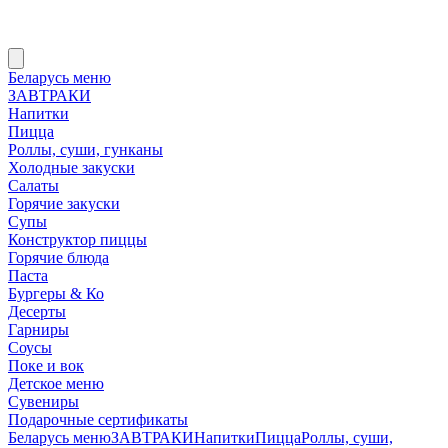
Беларусь меню
ЗАВТРАКИ
Напитки
Пицца
Роллы, суши, гунканы
Холодные закуски
Салаты
Горячие закуски
Супы
Конструктор пиццы
Горячие блюда
Паста
Бургеры & Ко
Десерты
Гарниры
Соусы
Поке и вок
Детское меню
Сувениры
Подарочные сертификаты
Беларусь меню
ЗАВТРАКИ
Напитки
Пицца
Роллы, суши,