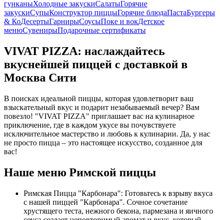
гунканы
Холодные закуски
Салаты
Горячие
закуски
Супы
Конструктор пиццы
Горячие блюда
Паста
Бургеры
& Ко
Десерты
Гарниры
Соусы
Поке и вок
Детское
меню
Сувениры
Подарочные сертификаты
VIVAT PIZZA: наслаждайтесь
вкуснейшей пиццей с доставкой в
Москва Сити
В поисках идеальной пиццы, которая удовлетворит ваш
взыскательный вкус и подарит незабываемый вечер? Вам
повезло! "VIVAT PIZZA" приглашает вас на кулинарное
приключение, где в каждом укусе вы почувствуете
исключительное мастерство и любовь к кулинарии. Да, у нас
не просто пицца – это настоящее искусство, созданное для
вас!
Наше меню Римской пиццы
Римская Пицца "Карбонара": Готовьтесь к взрыву вкуса
с нашей пиццей "Карбонара". Сочное сочетание
хрустящего теста, нежного бекона, пармезана и яичного
соуса создает неповторимый аромат и вкус, который