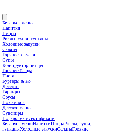
Беларусь меню
Напитки
Пицца
Роллы, суши, гунканы
Холодные закуски
Салаты
Горячие закуски
Супы
Конструктор пиццы
Горячие блюда
Паста
Бургеры & Ко
Десерты
Гарниры
Соусы
Поке и вок
Детское меню
Сувениры
Подарочные сертификаты
Беларусь меню
Напитки
Пицца
Роллы, суши,
гунканы
Холодные закуски
Салаты
Горячие