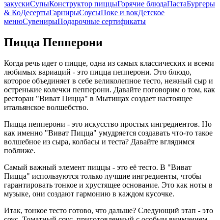
закуски
Супы
Конструктор пиццы
Горячие блюда
Паста
Бургеры
& Ко
Десерты
Гарниры
Соусы
Поке и вок
Детское
меню
Сувениры
Подарочные сертификаты
Пицца Пепперони
Когда речь идет о пицце, одна из самых классических и всеми
любимых вариаций - это пицца пепперони. Это блюдо,
которое объединяет в себе великолепное тесто, нежный сыр и
остренькие колечки пепперони. Давайте поговорим о том, как
ресторан "Виват Пицца" в Мытищах создает настоящее
итальянское волшебство.
Пицца пепперони - это искусство простых ингредиентов. Но
как именно "Виват Пицца" умудряется создавать что-то такое
волшебное из сыра, колбасы и теста? Давайте вглядимся
поближе.
Самый важный элемент пиццы - это её тесто. В "Виват
Пицца" используются только лучшие ингредиенты, чтобы
гарантировать тонкое и хрустящее основание. Это как ноты в
музыке, они создают гармонию в каждом кусочке.
Итак, тонкое тесто готово, что дальше? Следующий этап - это
соус. Томатный соус, приготовленный с особым вниманием,