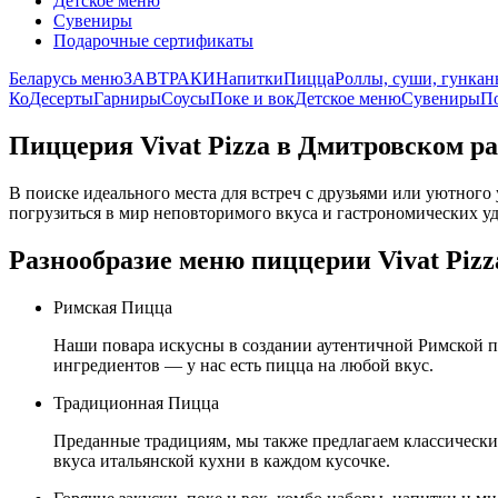
Детское меню
Сувениры
Подарочные сертификаты
Беларусь меню
ЗАВТРАКИ
Напитки
Пицца
Роллы, суши, гунка
Ко
Десерты
Гарниры
Соусы
Поке и вок
Детское меню
Сувениры
П
Пиццерия Vivat Pizza в Дмитровском 
В поиске идеального места для встреч с друзьями или уютног
погрузиться в мир неповторимого вкуса и гастрономических у
Разнообразие меню пиццерии Vivat Pizz
Римская Пицца
Наши повара искусны в создании аутентичной Римской п
ингредиентов — у нас есть пицца на любой вкус.
Традиционная Пицца
Преданные традициям, мы также предлагаем классически
вкуса итальянской кухни в каждом кусочке.