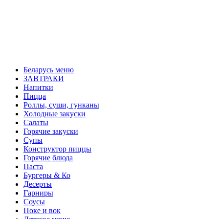
Беларусь меню
ЗАВТРАКИ
Напитки
Пицца
Роллы, суши, гунканы
Холодные закуски
Салаты
Горячие закуски
Супы
Конструктор пиццы
Горячие блюда
Паста
Бургеры & Ко
Десерты
Гарниры
Соусы
Поке и вок