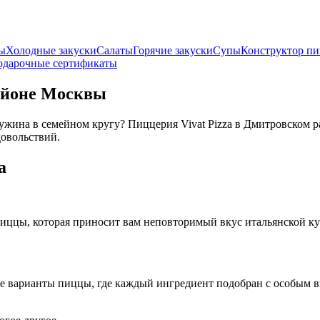
ны
Холодные закуски
Салаты
Горячие закуски
Супы
Конструктор п
одарочные сертификаты
районе Москвы
о ужина в семейном кругу? Пиццерия Vivat Pizza в Дмитровско
довольствий.
a
иццы, которая приносит вам неповторимый вкус итальянской ку
е варианты пиццы, где каждый ингредиент подобран с особым в