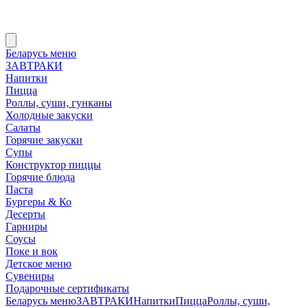
Беларусь меню
ЗАВТРАКИ
Напитки
Пицца
Роллы, суши, гунканы
Холодные закуски
Салаты
Горячие закуски
Супы
Конструктор пиццы
Горячие блюда
Паста
Бургеры & Ко
Десерты
Гарниры
Соусы
Поке и вок
Детское меню
Сувениры
Подарочные сертификаты
Беларусь меню
ЗАВТРАКИ
Напитки
Пицца
Роллы, суши,