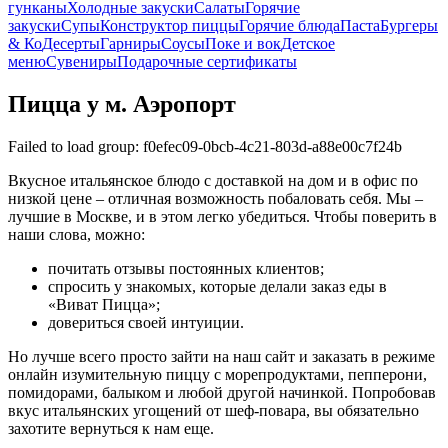
гунканы
Холодные закуски
Салаты
Горячие
закуски
Супы
Конструктор пиццы
Горячие блюда
Паста
Бургеры
& Ко
Десерты
Гарниры
Соусы
Поке и вок
Детское
меню
Сувениры
Подарочные сертификаты
Пицца у м. Аэропорт
Failed to load group: f0efec09-0bcb-4c21-803d-a88e00c7f24b
Вкусное итальянское блюдо с доставкой на дом и в офис по
низкой цене – отличная возможность побаловать себя. Мы –
лучшие в Москве, и в этом легко убедиться. Чтобы поверить в
наши слова, можно:
почитать отзывы постоянных клиентов;
спросить у знакомых, которые делали заказ еды в
«Виват Пицца»;
довериться своей интуиции.
Но лучше всего просто зайти на наш сайт и заказать в режиме
онлайн изумительную пиццу с морепродуктами, пепперони,
помидорами, балыком и любой другой начинкой. Попробовав
вкус итальянских угощений от шеф-повара, вы обязательно
захотите вернуться к нам еще.