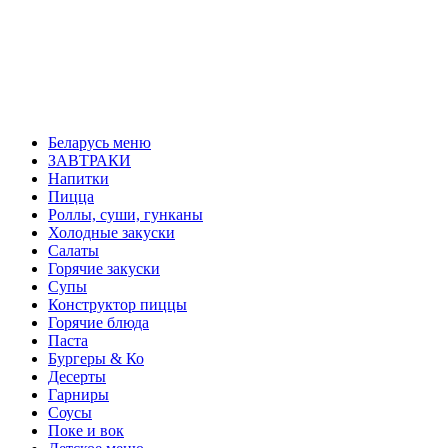
Беларусь меню
ЗАВТРАКИ
Напитки
Пицца
Роллы, суши, гунканы
Холодные закуски
Салаты
Горячие закуски
Супы
Конструктор пиццы
Горячие блюда
Паста
Бургеры & Ко
Десерты
Гарниры
Соусы
Поке и вок