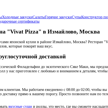
ны
Холодные закуски
Салаты
Горячие закуски
Супы
Конструктор п
одарочные сертификаты
а "Vivat Pizza" в Измайлово, Москва
ами японской кухни в районе Измайлово, Москва? Ресторан "Viva
ов, которые покорят ваш вкус.
руглосуточной доставкой
ассической Филадельфии до экзотического Сяке Маки, мы предла
лл у нас приготовлен с любовью и вниманием к деталям, чтобы
им клиентам. Мы работаем ежедневно с 08:00 до 02:00, чтобы в
доставку прямо к вашему порогу. Просто позвоните нам по телефо
овать
вкусные суши
и роллы, это место, где вы сможете наслад