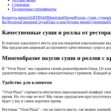
Детское меню
Сувениры
Подарочные сертификаты
Беларусь меню
ЗАВТРАКИ
Напитки
Пицца
Роллы, суши, гунка
Ко
Десерты
Гарниры
Соусы
Поке и вок
Детское меню
Сувениры
П
Качественные суши и роллы от ресторан
В поисках идеального места для наслаждения изысканными вкус
Мы предлагаем широкий ассортимент качественных суши и ролл
Многообразие вкусов суши и роллов с к
В "Vivat Pizza" мы гордимся своим разнообразием блюд. От кл
удовлетворить даже самых взыскательных гурманов. Каждый ро
Удобство для клиентов
"Vivat Pizza" стремится обеспечить максимальный комфорт сво
время. Но это еще не все! Мы также предлагаем круглосуточную 
будет у вас в самое короткое время.
Ресторан "Vivat Pizza" - это не просто место, где можно попроб