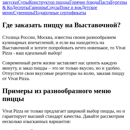
закуски
Супы
Конструктор пиццы
Горячие блюда
Паста
Бургеры
& Ко
Десерты
Гарниры
Соусы
Поке и вок
Детское
меню
Сувениры
Подарочные сертификаты
Где заказать пиццу на Выставочной?
Столица России, Москва, известна своим разнообразием
кулинарных впечатлений, и если вы находитесь на
Выставочной и хотите попробовать нечто новенькое, то Vivat
Pizza - ваш идеальный выбор!
Современный ритм жизни заставляет нас ценить каждую
минуту, и заказ пиццы – это не только вкусно, но и удобно.
Отпустите свои вкусовые рецепторы на волю, заказав пиццу
от Vivat Pizza.
Примеры из разнообразного меню
пиццы
Vivat Pizza не только предлагает широкий выбор пиццы, но и
гарантирует высший стандарт качества. Давайте рассмотрим
несколько изысканных вариантов: